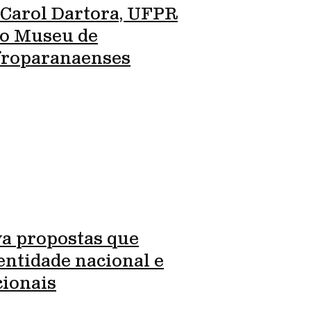
 Carol Dartora, UFPR
ro Museu de
Afroparanaenses
va propostas que
entidade nacional e
cionais