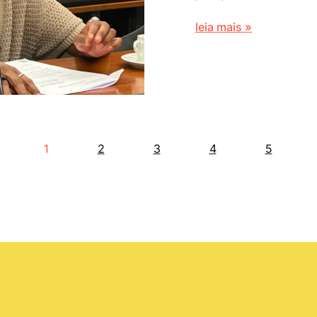
leia mais »
1
2
3
4
5