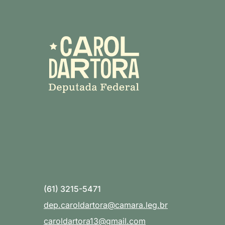
(61) 3215-5471
dep.caroldartora@camara.leg.br
caroldartora13@gmail.com