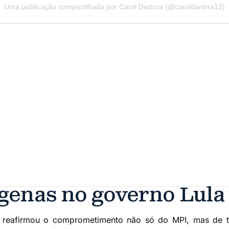
Uma publicação compartilhada por Carol Dartora (@caroldartora13)
ígenas no governo Lula
ra reafirmou o comprometimento não só do MPI, mas de t