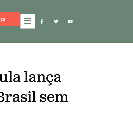
ça
ula lança
rasil sem