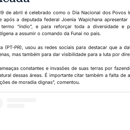
 19 de abril é celebrado como o Dia Nacional dos Povos I
e após a deputada federal Joenia Wapichana apresentar u
ermo “índio”, e para reforçar toda a diversidade e pl
dígena a assumir o comando da Funai no país.
ra (PT-PR), usou as redes sociais para destacar que a d
genas, mas também para dar visibilidade para a luta por dir
meaças constantes e invasões de suas terras por fazende
tural dessas áreas. É importante citar também a falta de a
ições de moradia dignas”, comentou.