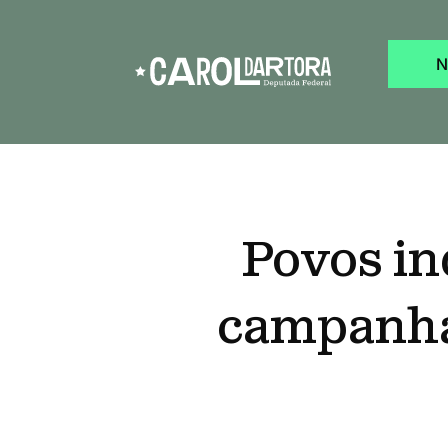
N
Povos in
campanha