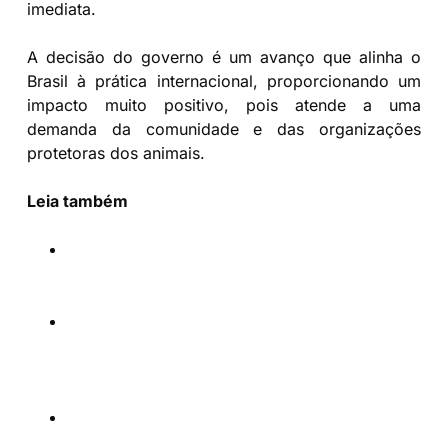
imediata.
A decisão do governo é um avanço que alinha o
Brasil à prática internacional, proporcionando um
impacto muito positivo, pois atende a uma
demanda da comunidade e das organizações
protetoras dos animais.
Leia também
Em 45 dias, Lula já fez mais do que
Bolsonaro em 4 anos
Educação e ações afirmativas têm poder de
emancipação, garante deputada Carol
Dartora
Depois do Zé Gotinha, Lula trás de volta
Consea para combater a fome