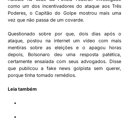
como um dos incentivadores do ataque aos Três
Poderes, o Capitão do Golpe mostrou mais uma
vez que não passa de um covarde.
Questionado sobre por que, dois dias após o
ataque, postou na internet um vídeo com mais
mentiras sobre as eleições e o apagou horas
depois, Bolsonaro deu uma resposta patética,
certamente ensaiada com seus advogados. Disse
que publicou a fake news golpista sem querer,
porque tinha tomado remédios.
Leia também
Carol Dartora desmascara bolsonaristas e
defende projeto que combate fake news
Carol Dartora é nomeada em comissão de
defesa da democracia