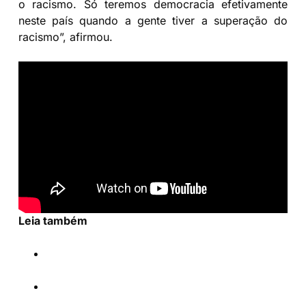
o racismo. Só teremos democracia efetivamente
neste país quando a gente tiver a superação do
racismo”, afirmou.
Leia também
Projeto que resgata história de artista negra
avança em Curitiba
Lula: “O Brasil voltou a ter futuro. E isso é
apenas o começo”