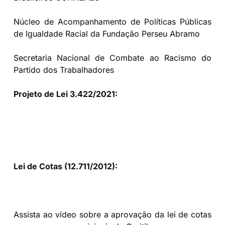
Núcleo de Acompanhamento de Políticas Públicas
de Igualdade Racial da Fundação Perseu Abramo
Secretaria Nacional de Combate ao Racismo do
Partido dos Trabalhadores
Projeto de Lei 3.422/2021:
https://www.camara.leg.br/proposicoesWeb/prop_
mostrarintegra?
codteor=2084234&filename=Tramitacao-
PL+3422/2021
Lei de Cotas (12.711/2012):
http://www.planalto.gov.br/ccivil_03/_ato2011-
2014/2012/lei/l12711.htm
Assista ao vídeo sobre a aprovação da lei de cotas