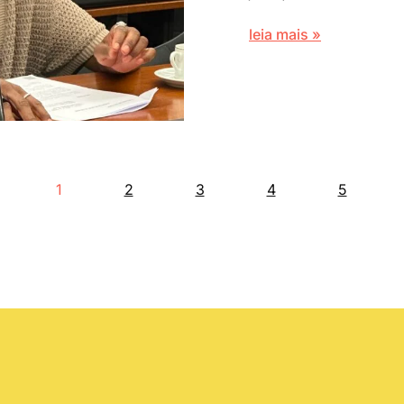
leia mais »
1
2
3
4
5