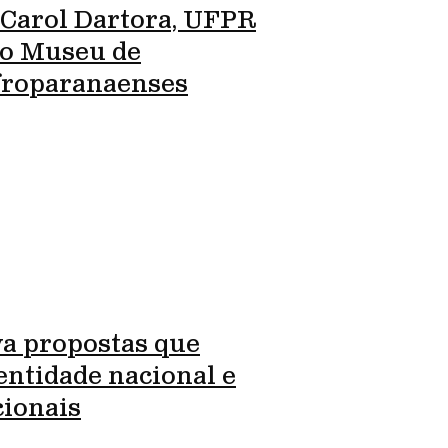
 Carol Dartora, UFPR
ro Museu de
Afroparanaenses
va propostas que
entidade nacional e
cionais