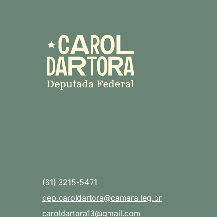
(61) 3215-5471
dep.caroldartora@camara.leg.br
caroldartora13@gmail.com