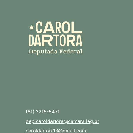
(61) 3215-5471
dep.caroldartora@camara.leg.br
caroldartora13@gmail.com