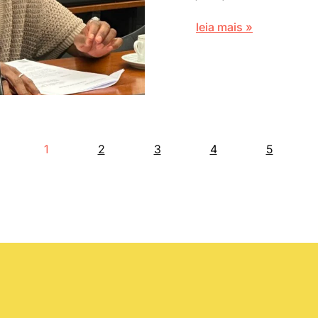
leia mais »
1
2
3
4
5