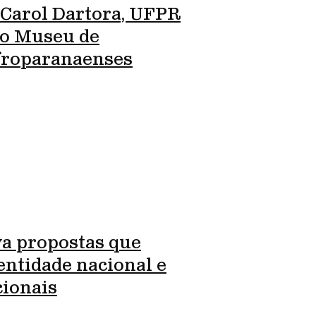
 Carol Dartora, UFPR
ro Museu de
Afroparanaenses
va propostas que
entidade nacional e
cionais