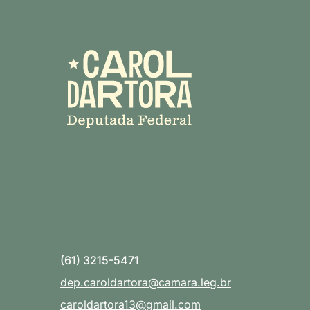
(61) 3215-5471
dep.caroldartora@camara.leg.br
caroldartora13@gmail.com