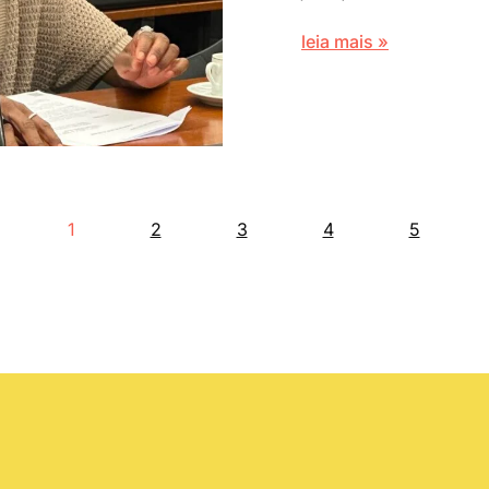
leia mais »
1
2
3
4
5