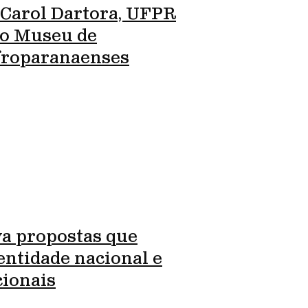
 Carol Dartora, UFPR
ro Museu de
Afroparanaenses
va propostas que
entidade nacional e
cionais