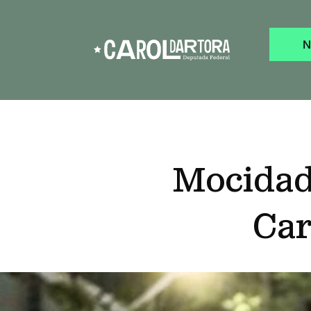
N
Mocidade
Car