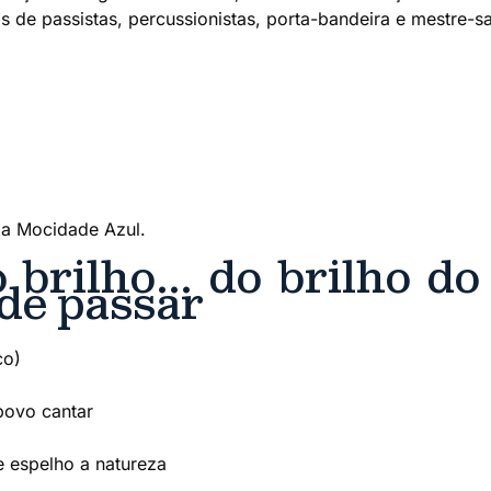
s de passistas, percussionistas, porta-bandeira e mestre-sa
autora de PL que responsabiliza estabelecimentos por viol
cê não saiba sobre a influência da população negra no Car
 da Justiça Social
da Mocidade Azul.
brilho… do brilho do 
de passar
co)
povo cantar
je espelho a natureza