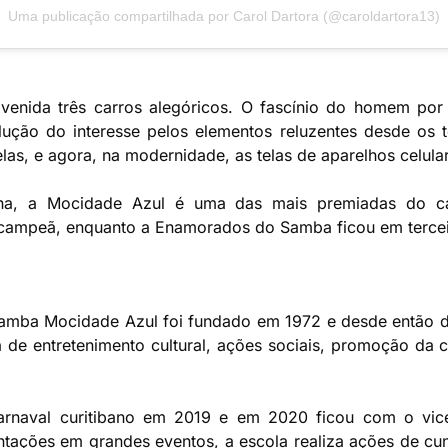
Uma publicação compartilhada por Carol Dartora (@caroldartora13)
venida três carros alegóricos. O fascínio do homem por 
ção do interesse pelos elementos reluzentes desde os t
elas, e agora, na modernidade, as telas de aparelhos celula
ha, a Mocidade Azul é uma das mais premiadas do car
campeã, enquanto a Enamorados do Samba ficou em terceir
amba Mocidade Azul foi fundado em 1972 e desde então de
de entretenimento cultural, ações sociais, promoção da c
arnaval curitibano em 2019 e em 2020 ficou com o vic
entações em grandes eventos, a escola realiza ações de c