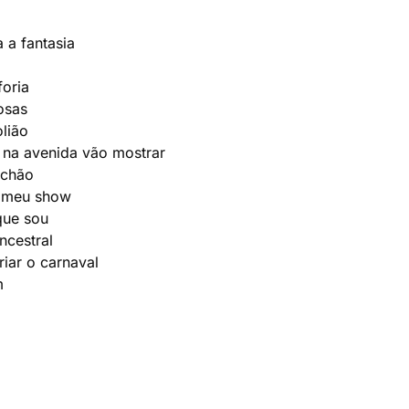
 a fantasia
foria
osas
lião
r na avenida vão mostrar
 chão
o meu show
 que sou
ncestral
iar o carnaval
m