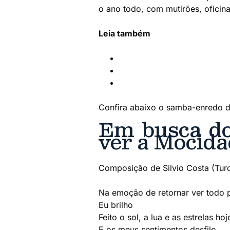
o ano todo, com mutirões, oficina
Leia também
Deputada Carol Dartora é co
4 curiosidade que talvez vo
20 de fevereiro: Dia Mundial
Confira abaixo o samba-enredo 
Em busca do 
ver a Mocida
Composição de Silvio Costa (Tur
Na emoção de retornar ver todo 
Eu brilho
Feito o sol, a lua e as estrelas ho
E os meus sentimentos desfilo