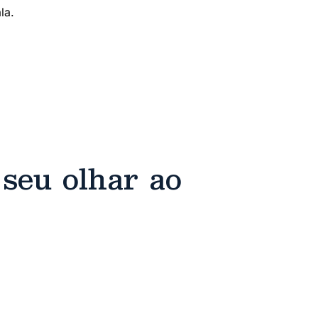
la.
ência contra mulher
naval
seu olhar ao