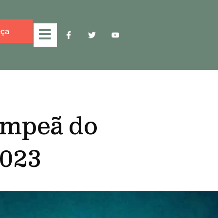
ça
campeã do
2023