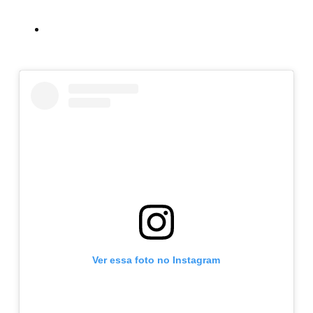
aconteceu
Carol Dartora propõe criação de frente
parlamentar de combate ao racismo
Ver essa foto no Instagram