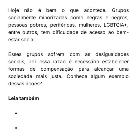
Hoje não é bem o que acontece. Grupos
socialmente minorizadas como negras e negros,
pessoas pobres, periféricas, mulheres, LGBTQIA+,
entre outros, tem dificuldade de acesso ao bem-
estar social.
Esses grupos sofrem com as desigualdades
sociais, por essa razão é necessário estabelecer
formas de compensação para alcançar uma
sociedade mais justa. Conhece algum exemplo
dessas ações?
Leia também
Agora é Lei: cotas para a negros e indígenas
nos concursos da Prefeitura de Curitiba
Carol Dartora se encontra com o ministro dos
Direitos Humanos, Silvio Almeida. Veja o que