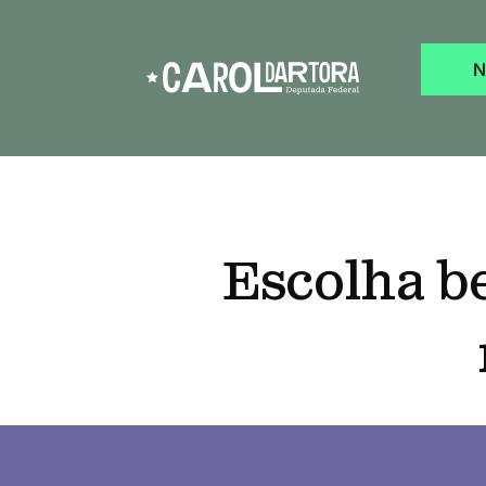
N
Escolha b