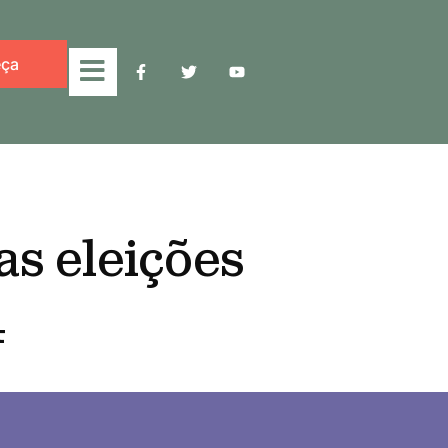
ça
s eleições
4