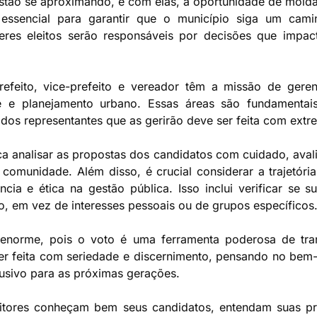
stão se aproximando, e com elas, a oportunidade de moldar 
essencial para garantir que o município siga um cami
deres eleitos serão responsáveis por decisões que impac
refeito, vice-prefeito e vereador têm a missão de geren
te e planejamento urbano. Essas áreas são fundamentai
 dos representantes que as gerirão deve ser feita com extr
ica analisar as propostas dos candidatos com cuidado, aval
comunidade. Além disso, é crucial considerar a trajetóri
cia e ética na gestão pública. Isso inclui verificar se
o, em vez de interesses pessoais ou de grupos específicos
é enorme, pois o voto é uma ferramenta poderosa de tra
er feita com seriedade e discernimento, pensando no bem-
lusivo para as próximas gerações.
eleitores conheçam bem seus candidatos, entendam suas p