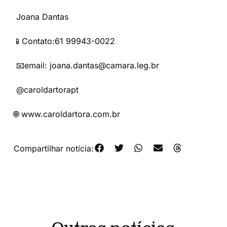
Joana Dantas
📱Contato:61 99943-0022
📧email: joana.dantas@camara.leg.br
@caroldartorapt
🌐 www.caroldartora.com.br
Compartilhar notícia: