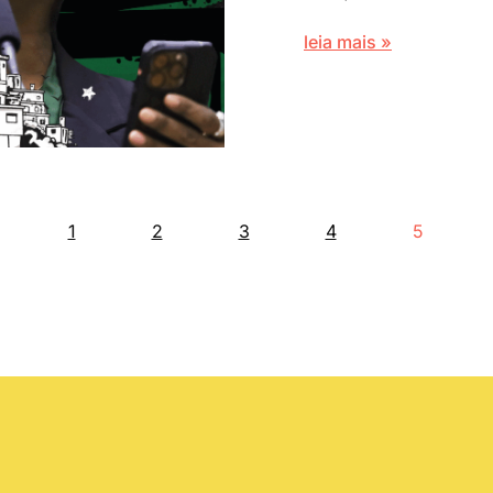
leia mais »
1
2
3
4
5