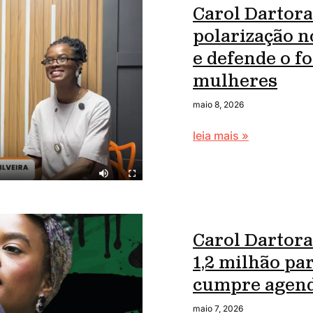
Carol Dartora 
polarização n
e defende o f
mulheres
maio 8, 2026
leia mais »
Carol Dartora
1,2 milhão par
cumpre agend
maio 7, 2026