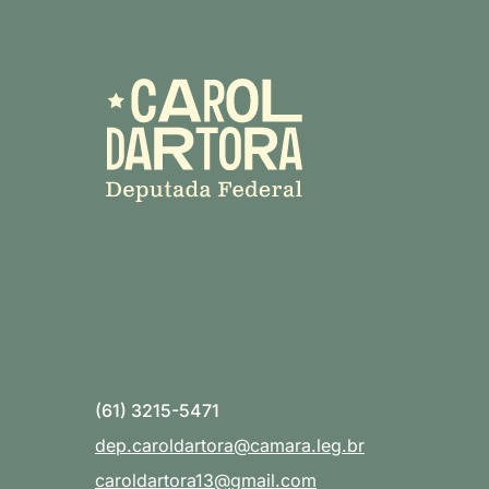
(61) 3215-5471
dep.caroldartora@camara.leg.br
caroldartora13@gmail.com