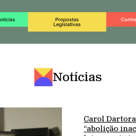
otícias
Propostas
Conhe
Legislativas
Notícias
Carol Dartora
“abolição ina