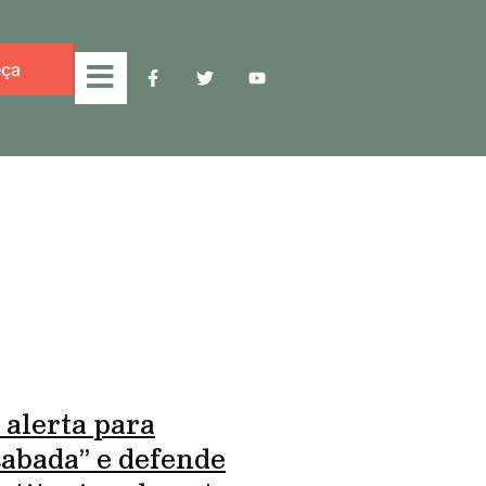
ça
 alerta para
cabada” e defende