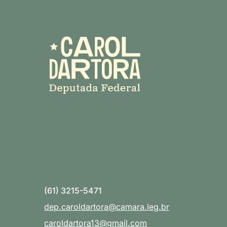
(61) 3215-5471
dep.caroldartora@camara.leg.br
caroldartora13@gmail.com