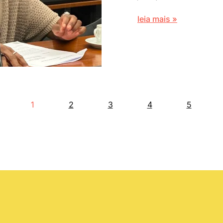
leia mais »
1
2
3
4
5