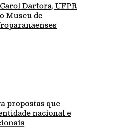
 Carol Dartora, UFPR
ro Museu de
Afroparanaenses
va propostas que
entidade nacional e
cionais