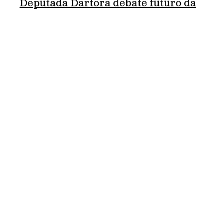
Deputada Dartora debate futuro da
educação na Universidade de
Manchester
abril 16, 2026
leia mais »