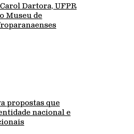
 Carol Dartora, UFPR
ro Museu de
Afroparanaenses
va propostas que
entidade nacional e
cionais