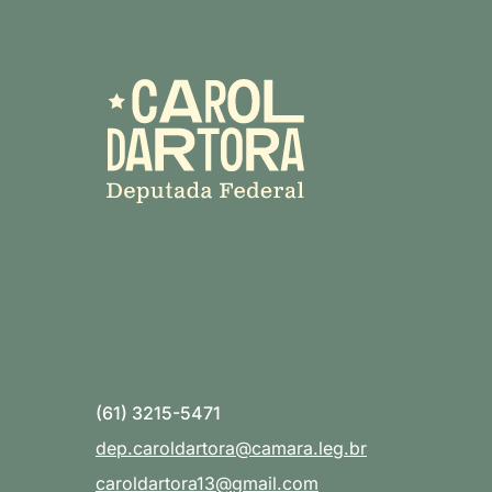
(61) 3215-5471
dep.caroldartora@camara.leg.br
caroldartora13@gmail.com