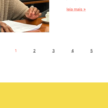
leia mais »
1
2
3
4
5