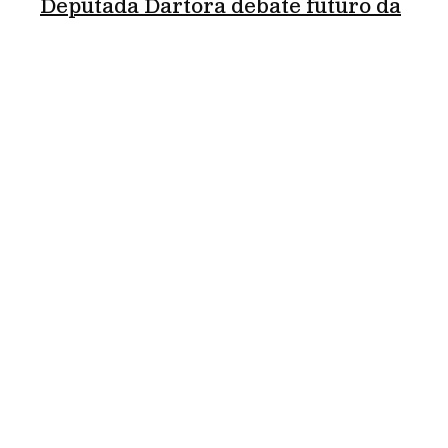
Deputada Dartora debate futuro da
educação na Universidade de
Manchester
abril 16, 2026
leia mais »