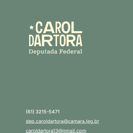
(61) 3215-5471
dep.caroldartora@camara.leg.br
caroldartora13@gmail.com