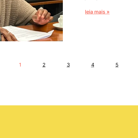
leia mais »
1
2
3
4
5