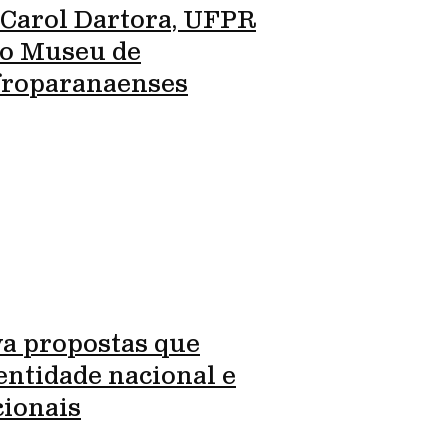
 Carol Dartora, UFPR
ro Museu de
Afroparanaenses
va propostas que
entidade nacional e
cionais