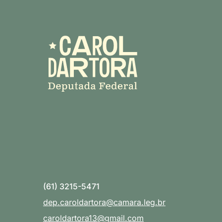
(61) 3215-5471
dep.caroldartora@camara.leg.br
caroldartora13@gmail.com