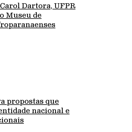
 Carol Dartora, UFPR
ro Museu de
Afroparanaenses
va propostas que
entidade nacional e
cionais