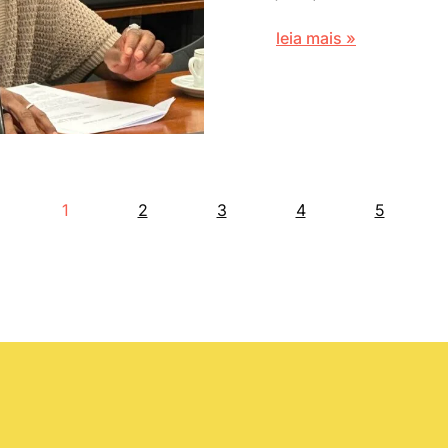
leia mais »
1
2
3
4
5