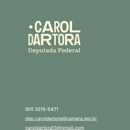
(61) 3215-5471
dep.caroldartora@camara.leg.br
caroldartora13@gmail.com