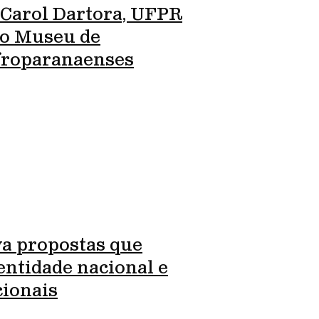
 Carol Dartora, UFPR
ro Museu de
Afroparanaenses
va propostas que
entidade nacional e
cionais