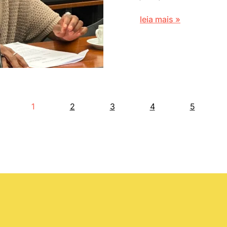
leia mais »
1
2
3
4
5