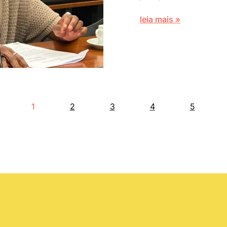
leia mais »
1
2
3
4
5