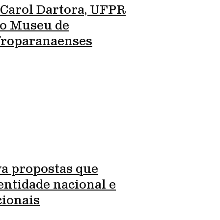
 Carol Dartora, UFPR
ro Museu de
Afroparanaenses
va propostas que
entidade nacional e
cionais