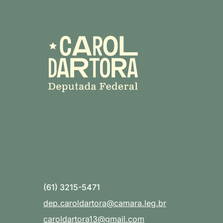
(61) 3215-5471
dep.caroldartora@camara.leg.br
caroldartora13@gmail.com