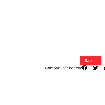
O-PARANA-É-PCT
Baixar
Compartilhar notícia: