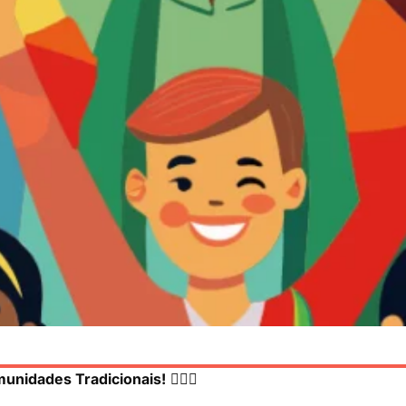
munidades Tradicionais!
✊🏾🌿