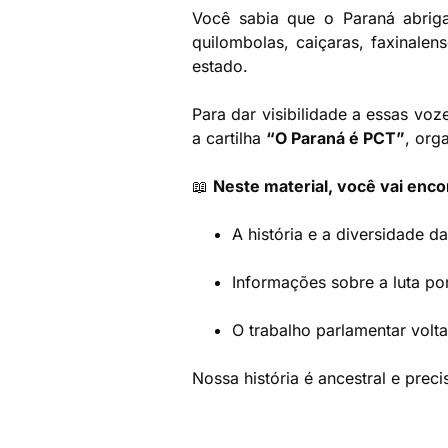
Você sabia que o Paraná abrig
quilombolas, caiçaras, faxinalen
estado.
Para dar visibilidade a essas voze
a cartilha
“O Paraná é PCT”
, org
📖
Neste material, você vai enco
A história e a diversidade 
Informações sobre a luta por
O trabalho parlamentar volta
Nossa história é ancestral e prec
O-PARANA-É-PCT