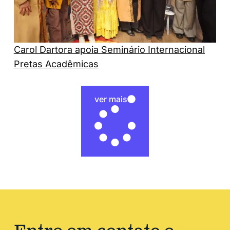
Carol Dartora apoia Seminário Internacional
Pretas Acadêmicas
ver mais