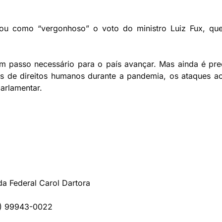
icou como “vergonhoso” o voto do ministro Luiz Fux, que 
 passo necessário para o país avançar. Mas ainda é pre
s de direitos humanos durante a pandemia, os ataques a
parlamentar.
www.instagram.com/p/DOgr1U4DYOc/
da Federal Carol Dartora
1) 99943-0022