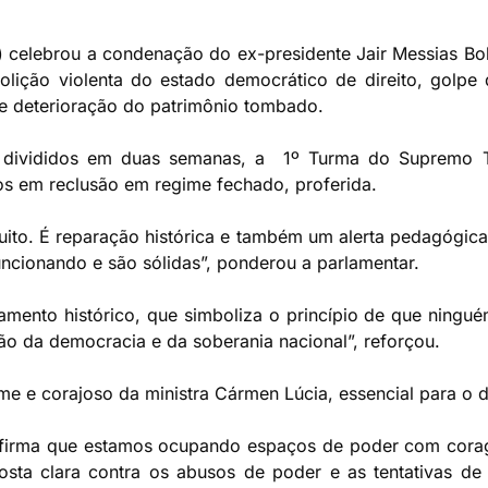
 celebrou a condenação do ex-presidente Jair Messias Bols
olição violenta do estado democrático de direito, golpe 
de deterioração do patrimônio tombado.
 divididos em duas semanas, a 1º Turma do Supremo Tr
s em reclusão em regime fechado, proferida.
to. É reparação histórica e também um alerta pedagógica 
funcionando e são sólidas”, ponderou a parlamentar.
gamento histórico, que simboliza o princípio de que ningu
ção da democracia e da soberania nacional”, reforçou.
rme e corajoso da ministra Cármen Lúcia, essencial para o 
afirma que estamos ocupando espaços de poder com cora
posta clara contra os abusos de poder e as tentativas d