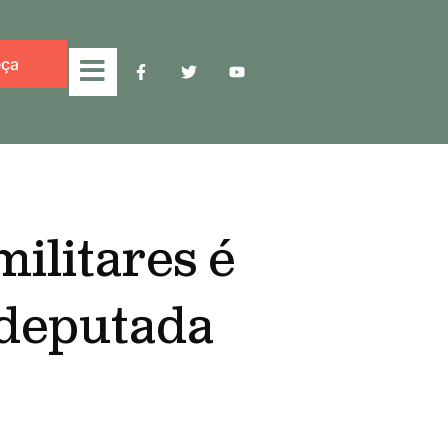
ça
ilitares é
 deputada