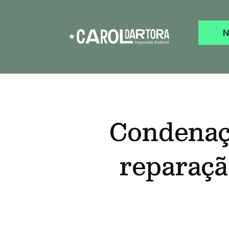
N
Condenaçã
reparaçã